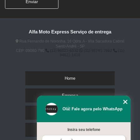
Enviar
Alfa Moto Express Serviço de entrega
Rua Fernando de Noronha, 16 Qdra. A - Vila Sacadura Cabral
Santo André - SP
CEP: 09060-790
(11) 96027-6532
(11) 96745-7662
(11)
94611-1418
Home
Empresa
Olá! Fale agora pelo WhatsApp
Missão
Insira seu telefone
Serviços